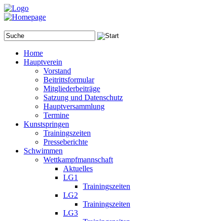
Home
Hauptverein
Vorstand
Beitrittsformular
Mitgliederbeiträge
Satzung und Datenschutz
Hauptversammlung
Termine
Kunstspringen
Trainingszeiten
Presseberichte
Schwimmen
Wettkampfmannschaft
Aktuelles
LG1
Trainingszeiten
LG2
Trainingszeiten
LG3